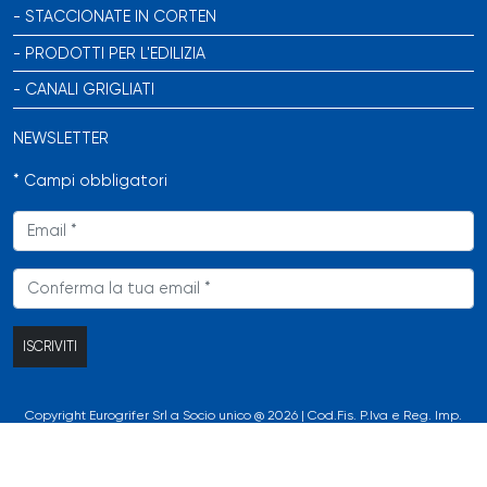
STACCIONATE IN CORTEN
PRODOTTI PER L'EDILIZIA
CANALI GRIGLIATI
NEWSLETTER
* Campi obbligatori
Email
*
Conferma
la
tua
email
*
Copyright Eurogrifer Srl a Socio unico @ 2026 | Cod.Fis. P.Iva e Reg. Imp.
04609370244 | Capitale Sociale 119.000 euro i.v. | Credits:
Stargraphic Adv